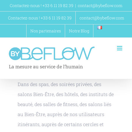
Passer
Contactez-nous ! +33 6 11 19 82 39
|
contact@bybeflow.com
au
Contactez-nous ! +33 6 11 19 82 39
contact@bybeflow.com
contenu
Nos partenaires
Notre Blog
La mesure au service de l’humain
Dans des spas, des soirées privées, des
salons Bien-Être, des hôtels, des instituts de
beauté, des salles de fitness, des salons liés
au Bien-Être, auprès de nos utilisateurs
itinérants, auprès de certains cercles et